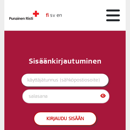
fi
sv
en
Sisäänkirjautuminen
KIRJAUDU SISÄÄN