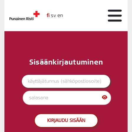
fi
sv
en
Sisäänkirjautuminen
KIRJAUDU SISÄÄN