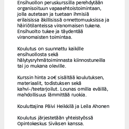
Ensihuollon peruskurssilla perehdytään
organisoituun vapaaehtoistoimintaan,
jolla autetaan ja tuetaan ihmisiä
erilaisissa äkillisissä onnettomuuksissa ja
häiriötilanteissa viranomaisen tukena.
Ensihuolto tukee ja täydentää
viranomaisten toimintaa.
Koulutus on suunnattu kaikille
ensihuollosta sekä
hälytysryhmätoiminnasta kiinnostuneilla
tai jo mukana oleville.
Kurssin hinta 20€ sisältää koulutuksen,
materiaalit, todistuksen sekä
kahvi-/teetarjoilut. Lounas omilla eväillä,
mahdollisuus lämmittää ruokia.
Kouluttajina Päivi Heikkilä ja Leila Ahonen
Koulutus järjestetään yhteistyössä
Opintokeskus Siviksen kanssa.