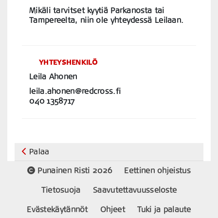
Mikäli tarvitset kyytiä Parkanosta tai
Tampereelta, niin ole yhteydessä Leilaan.
YHTEYSHENKILÖ
Leila Ahonen
leila.ahonen@redcross.fi
040 1358717
Palaa
Punainen Risti 2026
Eettinen ohjeistus
Tietosuoja
Saavutettavuusseloste
Evästekäytännöt
Ohjeet
Tuki ja palaute