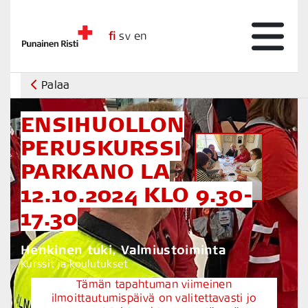
fi
sv
en
Palaa
ENSIHUOLLON
PERUSKURSSI
PARKANO LA
12.10.2024 KLO 9.30-
17.30
Henkinen tuki, Valmiustoiminta
Kurssit ja koulutukset
Tämän tapahtuman viimeinen
ilmoittautumispäivä on valitettavasti jo