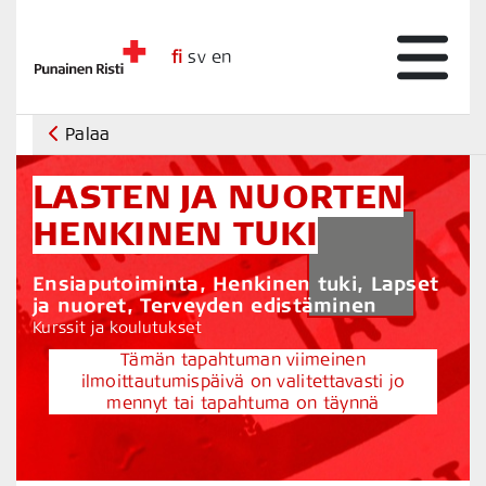
fi
sv
en
Palaa
LASTEN JA NUORTEN
HENKINEN TUKI
Ensiaputoiminta, Henkinen tuki, Lapset
ja nuoret, Terveyden edistäminen
Kurssit ja koulutukset
Tämän tapahtuman viimeinen
ilmoittautumispäivä on valitettavasti jo
mennyt tai tapahtuma on täynnä