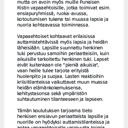
mutta on avoin myös muille Punaisen
Ristin vapaaehtoisille, jotka toimivat esim.
ensiapuryhmissä, ruoka-avussa,
kotoutumisen tukena tai muussa lapsia ja
nuoria kohtaavassa toiminnassa.
Vapaaehtoiset kohtaavat erilaisissa
auttamistehtävissä myös lapsia ja heidän
läheisiään. Lapsille suunnattu henkinen
tuki perustuu samoihin periaatteisiin, kuin
aikuisille tarkoitettu henkinen tuki. Lapset
eivät kuitenkaan ole ”pieniä aikuisia”,
vaan heille tulee tarjota erityistä
huolenpito ja suojaa. Lasten reaktioihin
kriisitilanteissa vaikuttavat muun muassa
heidän elämänkokemuksensa,
kehitystasonsa sekä ympäristön
suhtautuminen tilanteeseen ja lapseen.
Tämän koulutuksen tarjoama tieto
henkisen ensiavun periaatteista lapsille ja
nuorille on hyödyksi auttamistilanteissa ja
antaa vapaaehtoiselle varmuutta toimia.