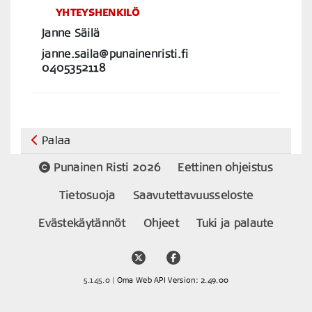
YHTEYSHENKILÖ
Janne Säilä
janne.saila@punainenristi.fi
0405352118
Palaa
Punainen Risti 2026
Eettinen ohjeistus
Tietosuoja
Saavutettavuusseloste
Evästekäytännöt
Ohjeet
Tuki ja palaute
5.145.0 |
Oma Web API Version: 2.49.00