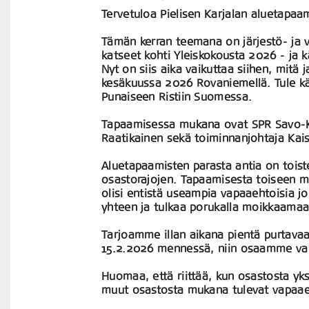
Tervetuloa Pielisen Karjalan aluetapaa
Tämän kerran teemana on järjestö- ja
katseet kohti Yleiskokousta 2026 - ja k
Nyt on siis aika vaikuttaa siihen, mitä 
kesäkuussa 2026 Rovaniemellä. Tule k
Punaiseen Ristiin Suomessa.
Tapaamisessa mukana ovat SPR Savo-Kar
Raatikainen sekä toiminnanjohtaja Kai
Aluetapaamisten parasta antia on tois
osastorajojen. Tapaamisesta toiseen m
olisi entistä useampia vapaaehtoisia jo
yhteen ja tulkaa porukalla moikkaamaa
Tarjoamme illan aikana pientä purtavaa 
15.2.2026 mennessä, niin osaamme vara
Huomaa, että riittää, kun osastosta yk
muut osastosta mukana tulevat vapaaeh