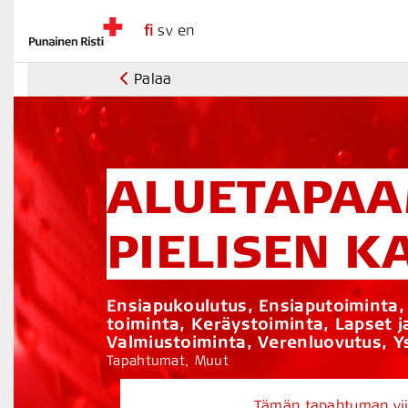
fi
sv
en
Palaa
ALUETAPAA
PIELISEN K
Ensiapukoulutus, Ensiaputoiminta,
toiminta, Keräystoiminta, Lapset 
Valmiustoiminta, Verenluovutus, Y
Tapahtumat, Muut
Tämän tapahtuman viim