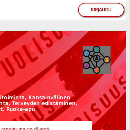
KIRJAUDU
ötoiminta, Kansainvälinen
nta, Terveyden edistäminen,
ot, Ruoka-apu
ai tapahtuma on täynnä