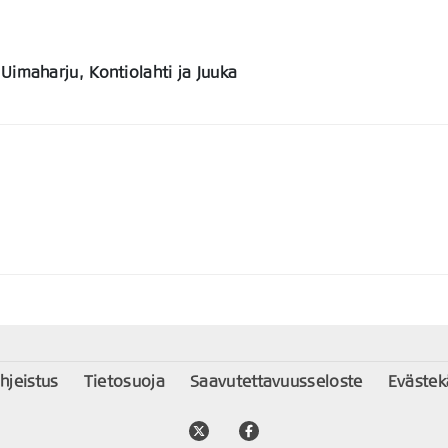
 Uimaharju, Kontiolahti ja Juuka
ohjeistus
Tietosuoja
Saavutettavuusseloste
Eväste