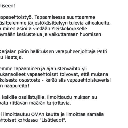
miseen!
 vapaaehtoistyö. Tapaamisessa suuntaamme
äsittelemme järjestökäsittelyyn tulevia aihealueita.
ja miten asioita viedään Yleiskokoukselle
äymään keskustelua ja vaikuttamaan huomisen
jalan piirin hallituksen varapuheenjohtaja Petri
su Haataja.
temme tapaaminen ja ajatustenvaihto yli
ukanaolleet vapaaehtoiset toivovat, että mukana
kaisesta osastosta - kerää siis vapaaehtoiskaverisi
n naapureita!
kaikille osallistujille. Ilmoittaudu mukaan su
ta riittävän määrän tarjottavia.
si ilmoittautuu OMAn kautta ja ilmoittaa samalla
toiset kohdassa "Lisätiedot".