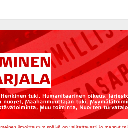
MINEN
ARJALA
 Henkinen tuki, Humanitaarinen oikeus, Järjest
ja nuoret, Maahanmuuttajan tuki, Myymälätoimi
stävätoiminta, Muu toiminta, Nuorten turvatal
einen ilmoittautumispäivä on valitettavasti jo mennyt t