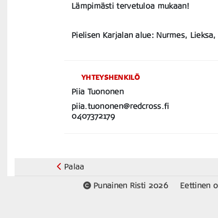
Lämpimästi tervetuloa mukaan!
Pielisen Karjalan alue: Nurmes, Lieksa,
YHTEYSHENKILÖ
Piia Tuononen
piia.tuononen@redcross.fi
0407372179
Palaa
Punainen Risti 2026
Eettinen 