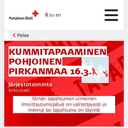
fi
sv
en
Palaa
KUMMITAPAAMINEN
POHJOINEN
PIRKANMAA 16.3.
Järjestötoiminta
Kokoukset
Tämän tapahtuman viimeinen
ilmoittautumispäivä on valitettavasti jo
mennyt tai tapahtuma on täynnä