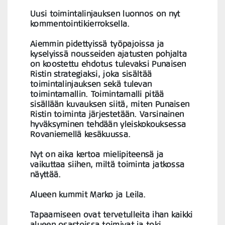
Uusi toimintalinjauksen luonnos on nyt
kommentointikierroksella.
Aiemmin pidettyissä työpajoissa ja
kyselyissä nousseiden ajatusten pohjalta
on koostettu ehdotus tulevaksi Punaisen
Ristin strategiaksi, joka sisältää
toimintalinjauksen sekä tulevan
toimintamallin. Toimintamalli pitää
sisällään kuvauksen siitä, miten Punaisen
Ristin toiminta järjestetään. Varsinainen
hyväksyminen tehdään yleiskokouksessa
Rovaniemellä kesäkuussa.
Nyt on aika kertoa mielipiteensä ja
vaikuttaa siihen, miltä toiminta jatkossa
näyttää.
Alueen kummit Marko ja Leila.
Tapaamiseen ovat tervetulleita ihan kaikki
alueen osastoissa toimivat ja toki