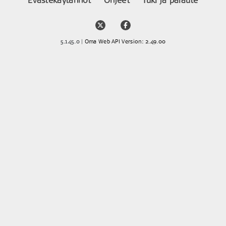
Evästekäytännöt
Ohjeet
Tuki ja palaute
5.145.0 |
Oma Web API Version: 2.49.00