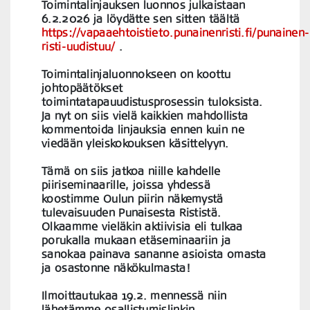
Toimintalinjauksen luonnos julkaistaan
6.2.2026 ja löydätte sen sitten täältä
https://vapaaehtoistieto.punainenristi.fi/punainen-
risti-uudistuu/
.
Toimintalinjaluonnokseen on koottu
johtopäätökset
toimintatapauudistusprosessin tuloksista.
Ja nyt on siis vielä kaikkien mahdollista
kommentoida linjauksia ennen kuin ne
viedään yleiskokouksen käsittelyyn.
Tämä on siis jatkoa niille kahdelle
piiriseminaarille, joissa yhdessä
koostimme Oulun piirin näkemystä
tulevaisuuden Punaisesta Rististä.
Olkaamme vieläkin aktiivisia eli tulkaa
porukalla mukaan etäseminaariin ja
sanokaa painava sananne asioista omasta
ja osastonne näkökulmasta!
Ilmoittautukaa 19.2. mennessä niin
lähetämme osallistumislinkin