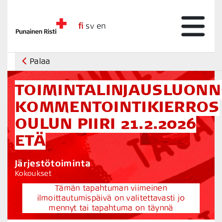
fi
sv
en
Palaa
TOIMINTALINJAUSLUON
KOMMENTOINTIKIERROS
OULUN PIIRI 21.2.2026
ETÄ
Järjestötoiminta
Kokoukset
Tämän tapahtuman viimeinen
ilmoittautumispäivä on valitettavasti jo
mennyt tai tapahtuma on täynnä