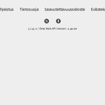
ohjeistus
Tietosuoja
Saavutettavuusseloste
Eväste
5.145.0 |
Oma Web API Version: 2.49.00