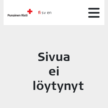
fi
sv
en
Sivua
ei
löytynyt