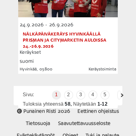
24.9.2026 - 26.9.2026
NÄLKÄPÄIVÄKERÄYS HYVINKÄÄLLÄ
PRISMAN JA CITYMARKETIN AULOISSA
24.-26.9.2026
Keräykset
suomi
Hyvinkää, 05800
Keräystoiminta
Sivu:
1
2
3
4
5
Tuloksia yhteensä
58,
Näytetään
1-12
Punainen Risti 2026
Eettinen ohjeistus
Tietosuoja
Saavutettavuusseloste
Evästekäytännöt
Ohjeet
Tuki ja palaute