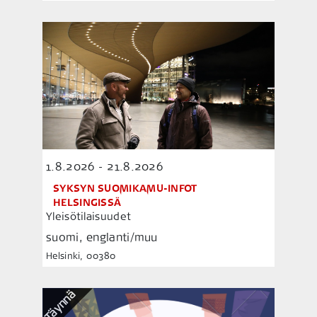
1.8.2026 - 21.8.2026
SYKSYN SUOMIKAMU-INFOT
HELSINGISSÄ
Yleisötilaisuudet
suomi, englanti/muu
Helsinki, 00380
Täynnä